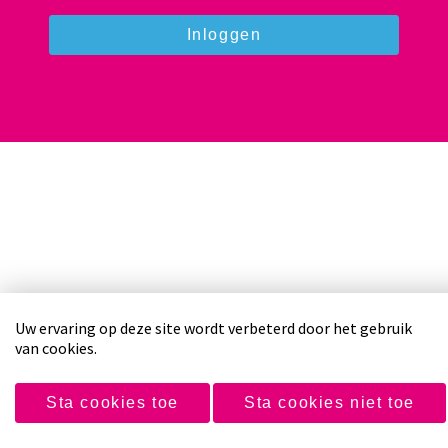
Inloggen
Uw ervaring op deze site wordt verbeterd door het gebruik
Copyright 2026 Achter de Schans
van cookies.
Disclaimer en privacyverklaring
Sta cookies toe
Sta cookies niet toe
Door: Nieuwbouw Studio