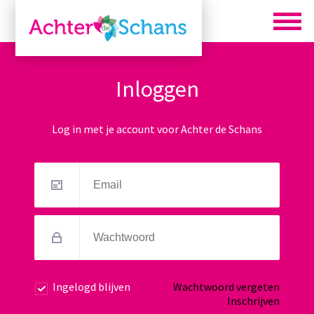
Inloggen
Log in met je account voor Achter de Schans
Ingelogd blijven
Wachtwoord vergeten
Inschrijven